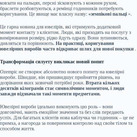
ковзати на пальцях, персні зісковзують з кожним рухом,
браслети розбовтуються, а ремінці годинників потребують
коригування. Це явище має власну назву:
«земпікові пальці
».
Це гарна новина для ювелірів, які отримують додатковий
момент контакту з клієнтом. Люди, які приходять на послугу з
вимірювання розміру, рідко йдуть одразу. Вони зупиняються,
дивляться та порівнюють.
На практиці, коригування
ювелірних виробів часто відкриває шлях для нової покупки
.
Трансформація силуету викликає новий попит
Ozempic не створює абсолютно нового попиту на ювелірні
вироби. Швидше, він пришвидшує прийняття рішень, на
дозрівання яких зазвичай потрібні роки.
Втрата кількох
десятків кілограмів стає символічним моментом, і люди
завжди відзначали такі моменти предметами.
Ювелірні вироби ідеально виконують цю роль – вони
довговічні, мають емоційне значення та без слів передають
успіх. Для багатьох клієнтів нова каблучка чи годинник – це не
примха, а нагорода за повернення контролю над своїм тілом та
способом життя.