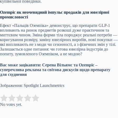
купівельної поведінки.
Ozempic як неочевидний імпульс продажів для ювелірної
промисловості
Ефект «Пальців Оземпіка» демонструє, що препарати GLP-1
впливають на ринок предметів розкоші дуже практичним та
миттєвим чином. Зміна форми тіла породжує реальні потреби —
коригування розміру, заміну ювелірних виробів, нові покупки —
які випливають не з моди чи сезонності, а з фізичних змін у тілі.
Залишається одне питання: чи готова ювелірна індустрія до
попиту, зумовленого Оземпіком, а не модою?
Вас може зацікавити:
Серена Вільямс та Ozempic –
суперечлива реклама та світова дискусія щодо препарату
для схуднення
Зображення: Spotlight Launchmetrics
Submit Rating
Rate this item:
No votes yet.