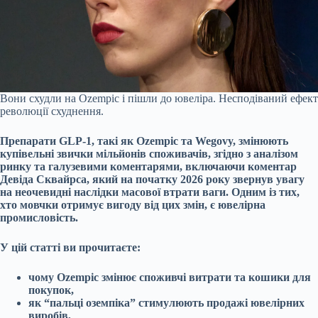
Вони схудли на Ozempic і пішли до ювеліра. Несподіваний ефект
революції схуднення.
Препарати GLP-1, такі як Ozempic та Wegovy, змінюють
купівельні звички мільйонів споживачів, згідно з аналізом
ринку та галузевими коментарями, включаючи коментар
Девіда Сквайрса, який на початку 2026 року звернув увагу
на неочевидні наслідки масової втрати ваги. Одним із тих,
хто мовчки отримує вигоду від цих змін, є ювелірна
промисловість.
У цій статті ви прочитаєте:
чому Ozempic змінює споживчі витрати та кошики для
покупок,
як “пальці оземпіка” стимулюють продажі ювелірних
виробів,