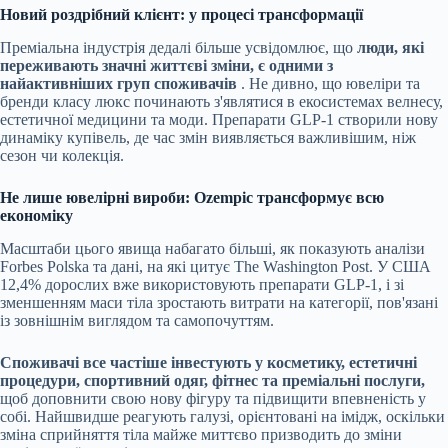
Новий роздрібний клієнт: у процесі трансформації
Преміальна індустрія дедалі більше усвідомлює, що
люди, які
переживають значні життєві зміни, є одними з
найактивніших груп споживачів
. Не дивно, що ювеліри та
бренди класу люкс починають з'являтися в екосистемах велнесу,
естетичної медицини та моди. Препарати GLP-1 створили нову
динаміку купівель, де час змін виявляється важливішим, ніж
сезон чи колекція.
Не лише ювелірні вироби: Ozempic трансформує всю
економіку
Масштаби цього явища набагато більші, як показують аналізи
Forbes Polska та дані, на які цитує The Washington Post. У США
12,4% дорослих вже використовують препарати GLP-1, і зі
зменшенням маси тіла зростають витрати на категорії, пов'язані
із зовнішнім виглядом та самопочуттям.
Споживачі все частіше інвестують у косметику, естетичні
процедури, спортивний одяг, фітнес та преміальні послуги,
щоб доповнити свою нову фігуру та підвищити впевненість у
собі. Найшвидше реагують галузі, орієнтовані на імідж, оскільки
зміна сприйняття тіла майже миттєво призводить до зміни