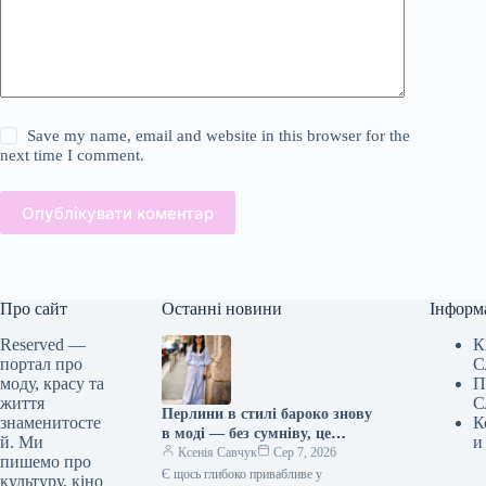
Save my name, email and website in this browser for the
next time I comment.
Опублікувати коментар
Про сайт
Останні новини
Інформ
Reserved —
К
портал про
С
моду, красу та
П
життя
С
Перлини в стилі бароко знову
знаменитосте
К
в моді — без сумніву, це
й. Ми
и
головна прикраса кінця 2026
Ксенія Савчук
Сер 7, 2026
пишемо про
року.
Є щось глибоко привабливе у
культуру, кіно