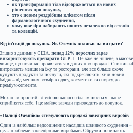
як трансформація тіла відображається на нових
рішеннях про покупку,
хто є новим роздрібним клієнтом після
фармакологічного схуднення,
чому ювеліри набирають попиту незалежно від сезонів
та колекцій.
Від ін'єкцій до покупок. Як Оземпік впливає на витрати?
Згідно з даними у США,
понад 12% дорослих зараз
використовують препарати GLP-1
. Це вже не нішеве, а масове
явище, що починає проявлятися в даних про продажі. Споживачі
витрачають менше на їжу та ресторани, але все більше охоче
купують продукти та послуги, які підкреслюють їхній новий
імідж – від менших розмірів одягу, косметики та спорту, до
преміум-сегмента.
Механізм простий: зі зміною вашого тіла змінюється і ваше
сприйняття себе. І це майже завжди призводить до покупок.
«Пальці Оземпіка» стимулюють продажі ювелірних виробів
Один із найбільш недооцінених наслідків швидкого схуднення –
це… проблеми з ювелірними виробами. Обручки починають