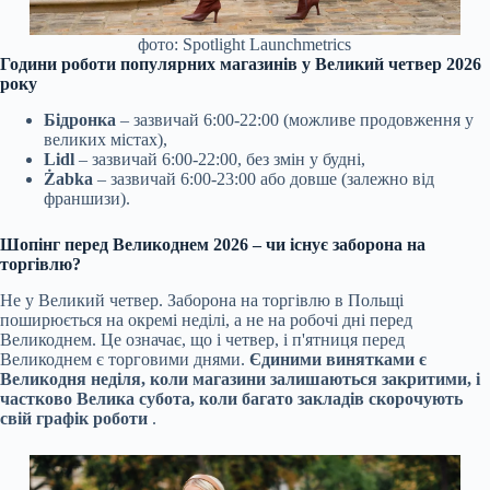
фото: Spotlight Launchmetrics
Години роботи популярних магазинів у Великий четвер 2026
року
Бідронка
– зазвичай 6:00-22:00 (можливе продовження у
великих містах),
Lidl
– зазвичай 6:00-22:00, без змін у будні,
Żabka
– зазвичай 6:00-23:00 або довше (залежно від
франшизи).
Шопінг перед Великоднем 2026 – чи існує заборона на
торгівлю?
Не у Великий четвер. Заборона на торгівлю в Польщі
поширюється на окремі неділі, а не на робочі дні перед
Великоднем. Це означає, що і четвер, і п'ятниця перед
Великоднем є торговими днями.
Єдиними винятками є
Великодня неділя, коли магазини залишаються закритими, і
частково Велика субота, коли багато закладів скорочують
свій графік роботи
.