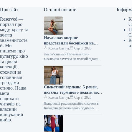
Про сайт
Останні новини
Інформ
Reserved —
К
портал про
С
моду, красу та
П
життя
С
Havaianas вперше
знаменитосте
К
представили босоніжки на
й. Ми
и
підборах — і це
Ксенія Савчук
Сер 8, 2026
пишемо про
найнеочікуваніше взуття 2027
Досі вʼєтнамки Havaianas були
культуру, кіно
року
виключно взуттям на пласкій підошві.
та цікаві
Тепер культові гумові шльопанці
колекції,
вперше з’явилися на підборах. Нову
стежачи за
модель представили…
головними
трендами
Спекотний серпень: 5 речей,
стилю. Наша
які слід терміново додати до
мета —
свого образу, якщо ви ще
Ксенія Савчук
Сер 8, 2026
надихати
цього не зробили
читачів на
Якщо наші рекомендаційні системи в
Instagram функціонують подібним
власний
чином, то ви, ймовірно, також
вишуканий
помітили тренд Reels, де модниці
вибір.
демонструють речі,…