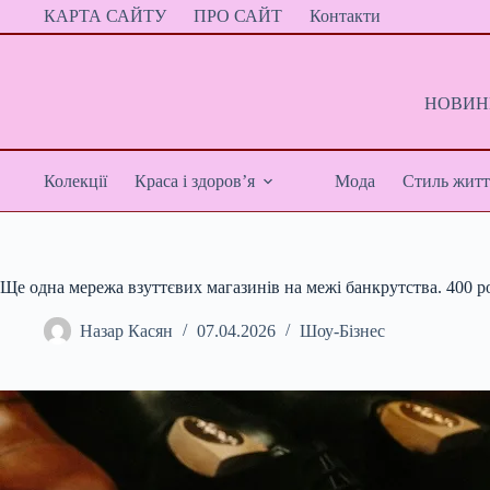
Перейти
КАРТА САЙТУ
ПРО САЙТ
Контакти
до
вмісту
НОВИНИ
Колекції
Краса і здоров’я
Мода
Стиль житт
Ще одна мережа взуттєвих магазинів на межі банкрутства. 400 р
Назар Касян
07.04.2026
Шоу-Бізнес