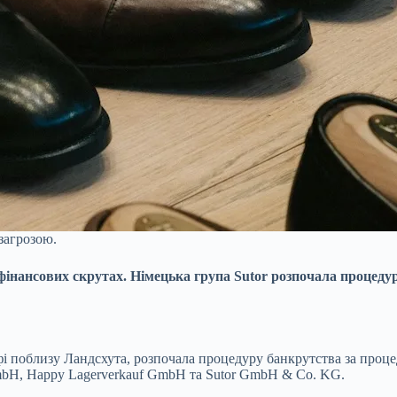
загрозою.
інансових скрутах. Німецька група Sutor розпочала процедур
рфі поблизу Ландсхута, розпочала процедуру банкрутства за про
GmbH, Happy Lagerverkauf GmbH та Sutor GmbH & Co. KG.