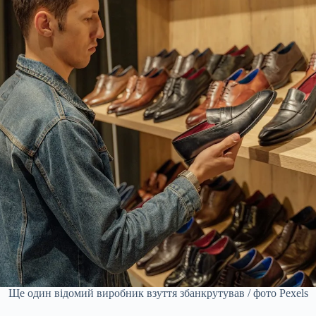
Ще один відомий виробник взуття збанкрутував / фото Pexels