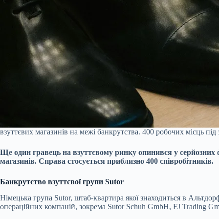
взуттєвих магазинів на межі банкрутства. 400 робочих місць під 
Ще один гравець на взуттєвому ринку опинився у серйозних ф
магазинів. Справа стосується приблизно 400 співробітників.
Банкрутство взуттєвої групи Sutor
Німецька група Sutor, штаб-квартира якої знаходиться в Альтдо
операційних компаній, зокрема Sutor Schuh GmbH, FJ Trading 