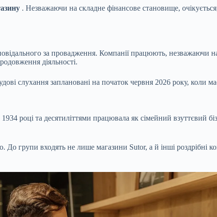
газину
. Незважаючи на складне фінансове становище, очікується
повідального за провадження. Компанії працюють, незважаючи на
родовження діяльності.
дові слухання заплановані на початок червня 2026 року, коли м
в 1934 році та десятиліттями працювала як сімейний взуттєвий б
. До групи входять не лише магазини Sutor, а й інші роздрібні ко