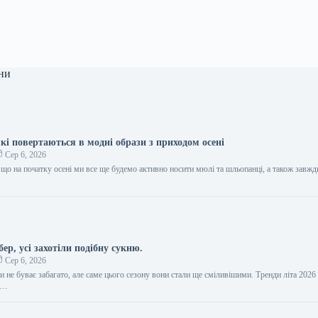
ни
які повертаються в модні образи з приходом осені
Сер 6, 2026
 що на початку осені ми все ще будемо активно носити мюлі та шльопанці, а також завжд
бер, усі захотіли подібну сукню.
Сер 6, 2026
ли не буває забагато, але саме цього сезону вони стали ще сміливішими. Тренди літа 2026
д…