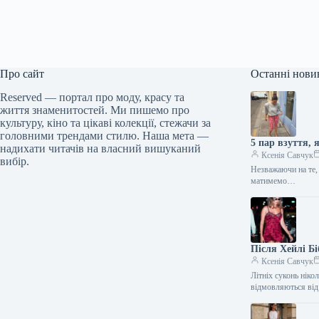
Про сайт
Останні нови
Reserved — портал про моду, красу та
життя знаменитостей. Ми пишемо про
культуру, кіно та цікаві колекції, стежачи за
головними трендами стилю. Наша мета —
5 пар взуття, 
надихати читачів на власний вишуканий
Ксенія Савчук
вибір.
Незважаючи на те,
матимемо…
Після Хейлі Бі
Ксенія Савчук
Літніх суконь ніко
відмовляються ві