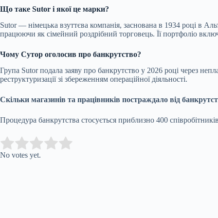
Що таке Sutor і якої це марки?
Sutor — німецька взуттєва компанія, заснована в 1934 році в Ал
працюючи як сімейний роздрібний торговець. Її портфоліо включа
Чому Сутор оголосив про банкрутство?
Група Sutor подала заяву про банкрутство у 2026 році через не
реструктуризації зі збереженням операційної діяльності.
Скільки магазинів та працівників постраждало від банкрутст
Процедура банкрутства стосується приблизно 400 співробітників 
Submit Rating
Rate this item:
No votes yet.