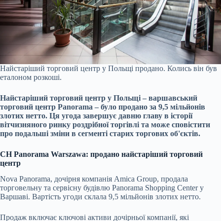
Найстаріший торговий центр у Польщі продано. Колись він був
еталоном розкоші.
Найстаріший торговий центр у Польщі – варшавський
торговий центр Panorama – було продано за 9,5 мільйонів
злотих нетто. Ця угода завершує давню главу в історії
вітчизняного ринку роздрібної торгівлі та може сповістити
про подальші зміни в сегменті старих торгових об'єктів.
CH Panorama Warszawa: продано найстаріший торговий
центр
Nova Panorama, дочірня компанія Amica Group, продала
торговельну та сервісну будівлю Panorama Shopping Center у
Варшаві. Вартість угоди склала 9,5 мільйонів злотих нетто.
Продаж включає ключові активи дочірньої компанії, які