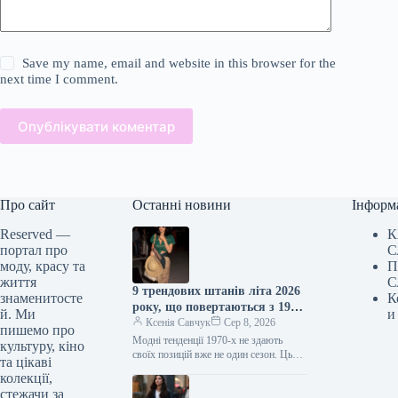
Save my name, email and website in this browser for the
next time I comment.
Опублікувати коментар
Про сайт
Останні новини
Інформ
Reserved —
К
портал про
С
моду, красу та
П
життя
С
9 трендових штанів літа 2026
знаменитосте
К
року, що повертаються з 1970-
й. Ми
и
х
Ксенія Савчук
Сер 8, 2026
пишемо про
Модні тенденції 1970-х не здають
культуру, кіно
своїх позицій вже не один сезон. Цього
та цікаві
літа це особливо помітно за брюками:
колекції,
фасони, характерні…
стежачи за