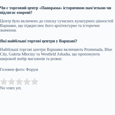
Чи є торговий центр «Панорама» історичною пам'яткою чи
підлягає охороні?
Центр було включено до списку сучасних культурних цінностей
Варшави, що підкреслює його архітектурне та історичне
значення.
Які найбільші торгові центри у Варшаві?
Найбільші торгові центри Варшави включають Promenada, Blue
City, Galeria Młociny та Westfield Arkadia, що пропонують
широкий вибір магазинів та розваг.
Головне фото: Форум
Submit Rating
Rate this item:
No votes yet.