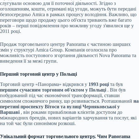
слугували основою для її поточної діяльності. Згідно з
оголошенням, кошти, отримані від угоди, можуть бути передані
безпосередньо Amica в рамках процесу володіння. Важливо, що
переговори щодо продажу цього об'єкта тривають вже багато
років – перші повідомлення про можливу угоду з'явилися ще у
2011 році.
Продаж торговельного центру Panorama є частиною ширших
змін у структурі Amica Group. Компанія оголосила про
можливість поступового згортання діяльності Nova Panorama та
виведення її за межі групи.
Перший торговий центр у Польщі
Торговий центр «Панорама» відкрився у
1993 році
та був
першим сучасним торговим об'єктом у Польщі
. Він був
побудований під час економічної трансформації, ставши
символом споживчого ринку, що розвивається. Розташований
на
перетині проспекту Вітоси та вулиці Черняковської у
Варшаві
, він роками приваблював клієнтів доступом до
міжнародних брендів, нових варіантів харчування та послуг, які
на той час були синонімом розкоші.
Унікальний формат торговельного центру. Чим Panorama