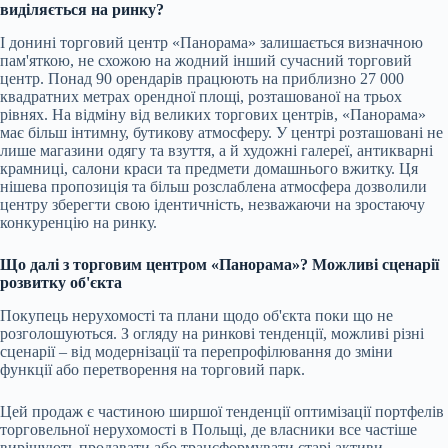
виділяється на ринку?
І донині торговий центр «Панорама» залишається визначною
пам'яткою, не схожою на жодний інший сучасний торговий
центр. Понад 90 орендарів працюють на приблизно 27 000
квадратних метрах орендної площі, розташованої на трьох
рівнях. На відміну від великих торгових центрів, «Панорама»
має більш інтимну, бутикову атмосферу. У центрі розташовані не
лише магазини одягу та взуття, а й художні галереї, антикварні
крамниці, салони краси та предмети домашнього вжитку. Ця
нішева пропозиція та більш розслаблена атмосфера дозволили
центру зберегти свою ідентичність, незважаючи на зростаючу
конкуренцію на ринку.
Що далі з торговим центром «Панорама»? Можливі сценарії
розвитку об'єкта
Покупець нерухомості та плани щодо об'єкта поки що не
розголошуються. З огляду на ринкові тенденції, можливі різні
сценарії – від модернізації та перепрофілювання до зміни
функції або перетворення на торговий парк.
Цей продаж є частиною ширшої тенденції оптимізації портфелів
торговельної нерухомості в Польщі, де власники все частіше
вирішують продавати або трансформувати старі активи.