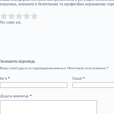
покупках, впевнені в безпечному та професійно керованому сер
Submit Rating
Rate this item:
No votes yet.
Залишити відповідь
Ваша e-mail адреса не оприлюднюватиметься.
Обов’язкові поля позначені
*
Ім’я
*
Email
*
Додати коментар
*