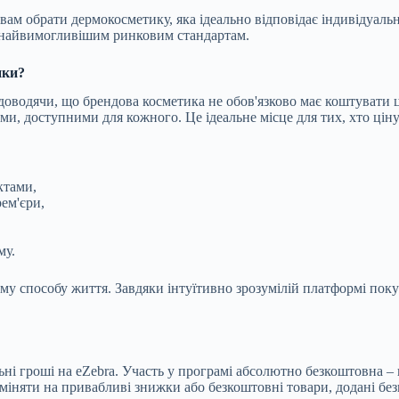
 вам обрати дермокосметику, яка ідеально відповідає індивідуал
є найвимогливішим ринковим стандартам.
ики?
 доводячи, що брендова косметика не обов'язково має коштувати 
ами, доступними для кожного. Це ідеальне місце для тих, хто ці
ктами,
рем'єри,
му.
ому способу життя. Завдяки інтуїтивно зрозумілій платформі по
ні гроші на eZebra. Участь у програмі абсолютно безкоштовна – 
бміняти на привабливі знижки або безкоштовні товари, додані бе