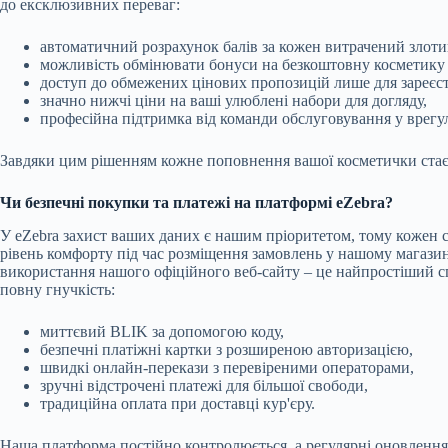
до ексклюзивних переваг:
автоматичний розрахунок балів за кожен витрачений злоти
можливість обмінювати бонуси на безкоштовну косметику 
доступ до обмежених цінових пропозицій лише для зареєст
значно нижчі ціни на ваші улюблені набори для догляду,
професійна підтримка від команди обслуговування у врегу
Завдяки цим рішенням кожне поповнення вашої косметички стає 
Чи безпечні покупки та платежі на платформі eZebra?
У eZebra захист ваших даних є нашим пріоритетом, тому коже
рівень комфорту під час розміщення замовлень у нашому магазин
використання нашого офіційного веб-сайту – це найпростіший сп
повну гнучкість:
миттєвий BLIK за допомогою коду,
безпечні платіжні картки з розширеною авторизацією,
швидкі онлайн-перекази з перевіреними операторами,
зручні відстрочені платежі для більшої свободи,
традиційна оплата при доставці кур'єру.
Наша платформа постійно контролюється, а регулярні оновлення