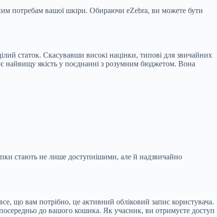
ьним потребам вашої шкіри. Обираючи eZebra, ви можете бути
цілий статок. Скасувавши високі націнки, типові для звичайних
нує найвищу якість у поєднанні з розумним бюджетом. Вона
купки стають не лише доступнішими, але й надзвичайно
все, що вам потрібно, це активний обліковий запис користувача.
зпосередньо до вашого кошика. Як учасник, ви отримуєте доступ