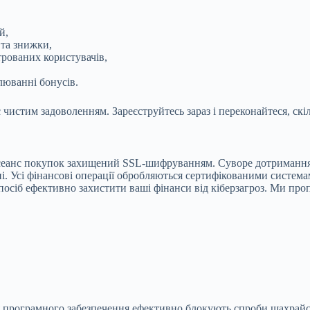
й,
та знижки,
рованих користувачів,
люванні бонусів.
чистим задоволенням. Зареєструйтесь зараз і переконайтеся, ск
н сеанс покупок захищений SSL-шифруванням. Суворе дотриманн
і. Усі фінансові операції обробляються сертифікованими система
осіб ефективно захистити ваші фінанси від кіберзагроз. Ми проп
 програмного забезпечення ефективно блокують спроби шахрайств