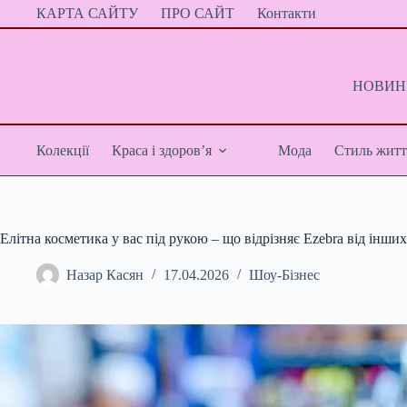
Перейти
КАРТА САЙТУ
ПРО САЙТ
Контакти
до
вмісту
НОВИНИ
Колекції
Краса і здоров’я
Мода
Стиль житт
Елітна косметика у вас під рукою – що відрізняє Ezebra від інши
Назар Касян
17.04.2026
Шоу-Бізнес