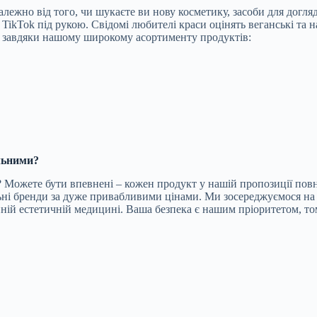
езалежно від того, чи шукаєте ви нову косметику, засоби для дог
TikTok під рукою. Свідомі любителі краси оцінять веганські та н
ою завдяки нашому широкому асортименту продуктів:
альними?
ra? Можете бути впевнені – кожен продукт у нашій пропозиції п
ні бренди за дуже привабливими цінами. Ми зосереджуємося на су
йній естетичній медицині. Ваша безпека є нашим пріоритетом, т