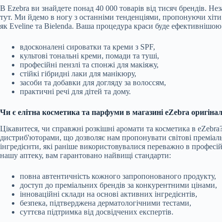
В Ezebra ви знайдете понад 40 000 товарів від тисяч брендів. Н
тут. Ми йдемо в ногу з останніми тенденціями, пропонуючи хіти 
як Eveline та Bielenda. Ваша процедура краси буде ефективніш
вдосконалені сироватки та креми з SPF,
культові тональні креми, помади та туші,
професійні пензлі та спонжі для макіяжу,
стійкі гібридні лаки для манікюру,
засоби та добавки для догляду за волоссям,
практичні речі для дітей та дому.
Чи є елітна косметика та парфуми в магазині eZebra оригін
Цікавитеся, чи справжні розкішні аромати та косметика в eZeb
дистриб'юторами, що дозволяє нам пропонувати світові преміаль
інгредієнти, які раніше використовувалися переважно в професі
нашу аптеку, вам гарантовано найвищі стандарти:
повна автентичність кожного запропонованого продукту,
доступ до преміальних брендів за конкурентними цінами,
інноваційні склади на основі активних інгредієнтів,
безпека, підтверджена дерматологічними тестами,
суттєва підтримка від досвідчених експертів.