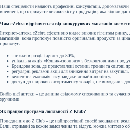
Наші спеціалісти надають професійні консультації, допомагаючи
впевнені, що отримуєте високоякісну продукцію, яка відповіда
Чим eZebra відрізняється від конкуруючих магазинів космет
Інтернет-аптека eZebra ефективно кидає виклик гігантам ринку,
магазинів, вона пропонує повністю оригінальні продукти за цін
пропонує:
знижки в розділі аутлет до 80%,
унікальна акція «Кошик-сюрприз» з безкоштовними проду
Брендова зона, де представлені останні тренди та світові п
регулярні рекламні акції для зниження витрат на закупівлі,
величезна економія часу завдяки онлайн-шопінгу,
доступ до широкого асортименту товарів, не виходячи з до
Вибір цієї аптеки – це данина свідомому споживанню та сучасн
зручними.
Як працює програма лояльності Z Klub?
Приєднання до Z Club – це найпростіший спосіб заощадити реаль
Бали, отримані за кожне замовлення та відгук, можна миттєво о