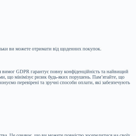
ільки ви можете отримати від щоденних покупок.
я вимог GDPR гарантує повну конфіденційність та найвищий
ми, що мінімізує ризик будь-яких порушень. Пам’ятайте, що
онуємо перевірені та зручні способи оплати, які забезпечують
а. Це означає, що ви можете повністю зосередитися на своїх