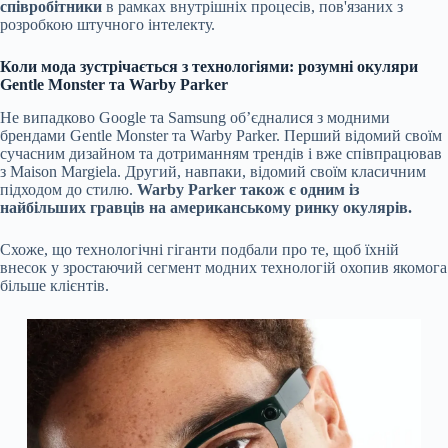
співробітники
в рамках внутрішніх процесів, пов'язаних з
розробкою штучного інтелекту.
Коли мода зустрічається з технологіями: розумні окуляри
Gentle Monster та Warby Parker
Не випадково Google та Samsung об’єдналися з модними
брендами Gentle Monster та Warby Parker. Перший відомий своїм
сучасним дизайном та дотриманням трендів і вже співпрацював
з Maison Margiela. Другий, навпаки, відомий своїм класичним
підходом до стилю.
Warby Parker також є одним із
найбільших гравців на американському ринку окулярів.
Схоже, що технологічні гіганти подбали про те, щоб їхній
внесок у зростаючий сегмент модних технологій охопив якомога
більше клієнтів.