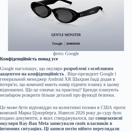
фото: Google
Конфіденційність понад усе
Google наголошує, що окуляри
розроблені з особливим
акцентом на конфіденційність
. Віце-президент Google і
генеральний менеджер Android XR Шахрам Ізаді додав в
інтерв'ю, що компанії мають намір підняти планку в цьому
відношенні. Що це означає на практиці? Бренди планують
незабаром розкрити більше деталей про функції безпеки.
Це може бути відповіддю на колективні позови в США проти
компанії Марка Цукерберга. Навесні 2026 року до суду було
подано документи, в яких стверджувалося, що
сонцезахисні
окуляри Ray-Ban Meta записували своїх власників в
інтимних ситуаціях. Ці записи потім нібито переглядали