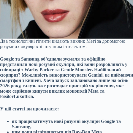
Два технологічні гіганти кидають виклик Меті за допомогою
розумних окулярів зі штучним інтелектом.
Google та Samsung об’єднали зусилля та офіційно
представили нові розумні окуляри, які вони розробляють у
співпраці з Warby Parker та Gentle Monster. Найбільший
сюрприз? Можливість використовувати Gemini, не виймаючи
смартфон з кишені. Хоча запуск заплановано лише на осінь
2026 року, галузь вже розглядає пристрій як рішення, яке
може серйозно кинути виклик монополії Meta та
EssilorLuxottica.
У цій статті ви прочитаєте:
як працюватимуть нові розумні окуляри Google та
Samsung,
чим вони відрізняються від Ray-Ban Meta,