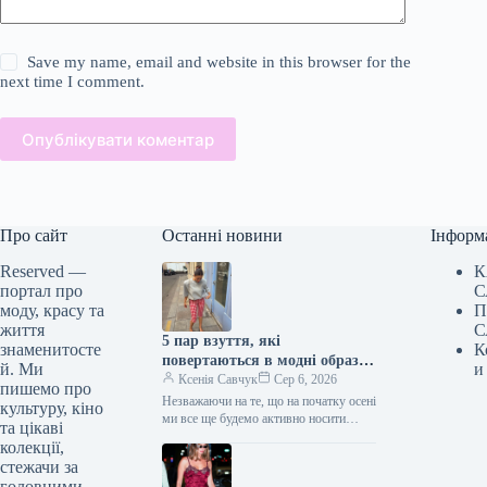
Save my name, email and website in this browser for the
next time I comment.
Опублікувати коментар
Про сайт
Останні новини
Інформ
Reserved —
К
портал про
С
моду, красу та
П
життя
С
5 пар взуття, які
знаменитосте
К
повертаються в модні образи
й. Ми
и
з приходом осені
Ксенія Савчук
Сер 6, 2026
пишемо про
Незважаючи на те, що на початку осені
культуру, кіно
ми все ще будемо активно носити
та цікаві
мюлі та шльопанці, а також завжди
колекції,
матимемо…
стежачи за
головними