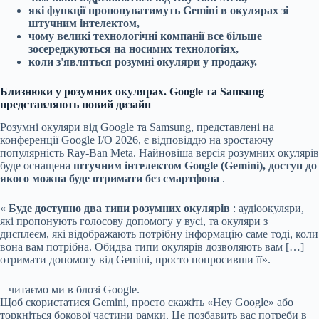
які функції пропонуватимуть Gemini в окулярах зі
штучним інтелектом,
чому великі технологічні компанії все більше
зосереджуються на носимих технологіях,
коли з'являться розумні окуляри у продажу.
Близнюки у розумних окулярах. Google та Samsung
представляють новий дизайн
Розумні окуляри від Google та Samsung, представлені на
конференції Google I/O 2026, є відповіддю на зростаючу
популярність Ray-Ban Meta. Найновіша версія розумних окулярів
буде оснащена
штучним інтелектом Google (Gemini), доступ до
якого можна буде отримати без смартфона
.
«
Буде доступно два типи розумних окулярів
: аудіоокуляри,
які пропонують голосову допомогу у вусі, та окуляри з
дисплеєм, які відображають потрібну інформацію саме тоді, коли
вона вам потрібна. Обидва типи окулярів дозволяють вам […]
отримати допомогу від Gemini, просто попросивши її».
– читаємо ми в блозі Google.
Щоб скористатися Gemini, просто скажіть «Hey Google» або
торкніться бокової частини рамки. Це позбавить вас потреби в