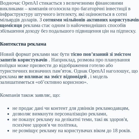
Водночас OpenAI стикається з величезними фінансовими
викликами – компанія оголосила про багаторічні інвестиції в
інфраструктуру штучного інтелекту, які оцінюються в сотні
мільярдів доларів. З
сотнями мільйонів активних користувачів
щомісяця
реклама стає одним із найочевидніших способів
збільшення доходу без подальшого підвищення цін на підписку.
Контекстна реклама
Новий формат реклами має бути
тісно пов’язаний зі змістом
запитів користувачів
. Наприклад, розмова про планування
поїздки може призвести до відображення готелю або
туристичних визначних пам’яток. Однак OpenAI наголошує, що
реклама
не впливає на зміст відповідей
, і модель
залишатиметься «об’єктивно корисною».
Компанія також заявляє, що:
не продає дані чи контент для дзвінків рекламодавцям,
дозволяє вимкнути персоналізацію реклами,
не показує рекламу на делікатні теми, такі як здоров'я,
психічне здоров'я чи політика,
не розміщує рекламу на користувачах віком до 18 років.