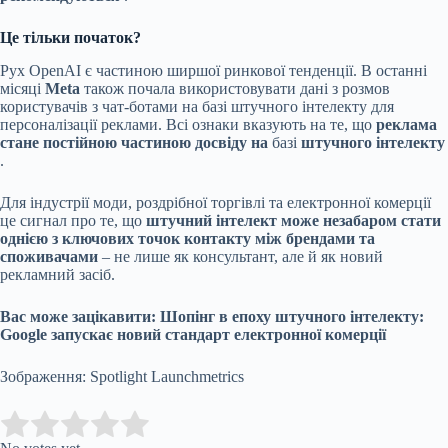
Це тільки початок?
Рух OpenAI є частиною ширшої ринкової тенденції. В останні
місяці
Meta
також
почала використовувати дані з розмов
користувачів з чат-ботами на базі штучного інтелекту для
персоналізації реклами. Всі ознаки вказують на те, що
реклама
стане постійною частиною досвіду на
базі
штучного інтелекту
.
Для індустрії моди, роздрібної торгівлі та електронної комерції
це сигнал про те, що
штучний інтелект може незабаром стати
однією з ключових точок контакту між брендами та
споживачами
– не лише як консультант, але й як новий
рекламний засіб.
Вас може зацікавити:
Шопінг в епоху штучного інтелекту:
Google запускає новий стандарт електронної комерції
Зображення: Spotlight Launchmetrics
Submit Rating
Rate this item: