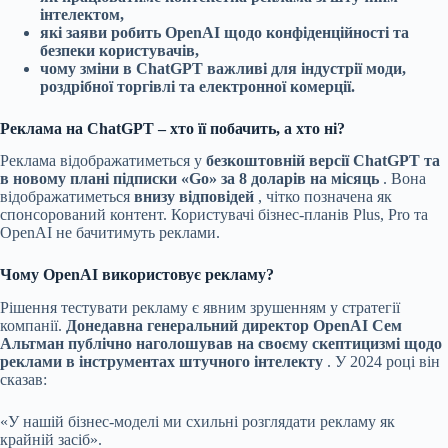
інтелектом,
які заяви робить OpenAI щодо конфіденційності та
безпеки користувачів,
чому зміни в ChatGPT важливі для індустрії моди,
роздрібної торгівлі та електронної комерції.
Реклама на ChatGPT – хто її побачить, а хто ні?
Реклама відображатиметься у
безкоштовній версії ChatGPT та
в новому плані підписки «Go» за 8 доларів на місяць
. Вона
відображатиметься
внизу відповідей
, чітко позначена як
спонсорований контент. Користувачі бізнес-планів Plus, Pro та
OpenAI не бачитимуть реклами.
Чому OpenAI використовує рекламу?
Рішення тестувати рекламу є явним зрушенням у стратегії
компанії.
Донедавна генеральний директор OpenAI Сем
Альтман публічно наголошував на своєму скептицизмі щодо
реклами в інструментах штучного інтелекту
. У 2024 році він
сказав:
«У нашій бізнес-моделі ми схильні розглядати рекламу як
крайній засіб».