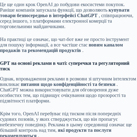
Це ще один крок OpenAI до побудови екосистеми покупок.
Раніше компанія запускала функції, що дозволяють
купувати
товари безпосередньо в інтерфейсі ChatGPT
, співпрацюючи,
серед іншого, з платформами електронної комерції та
торговельними майданчиками.
На практиці це означає, що чат-бот вже не просто інструмент
для пошуку інформації, а все частіше стає
новим каналом
продажів та рекомендацій продуктів
.
GPT на основі реклами в чаті: суперечки та регуляторний
тиск
Однак, впровадження реклами в розмови зі штучним інтелектом
викликає
питання щодо конфіденційності та безпеки
.
ChatGPT можна використовувати для обговорення дуже
особистих тем, що підвищує очікування щодо прозорості та
підзвітності платформи.
Крім того, OpenAI перебуває під тиском після попередніх
судових позовів, у яких стверджується, що він пропагує
небезпечну поведінку. Реклама в цьому середовищі означає ще
більший контроль над тим,
які продукти та послуги
рекомендуються
.