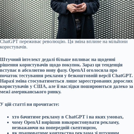
ChatGPT переживає революцію. Ця зміна вплине на мільйони
користувачів.
Штучний інтелект дедалі більше впливає на щоденні
рішення користувачів щодо покупок. Зараз ця тенденція
вступає в абсолютно нову фазу. OpenAI оголосила про
початок тестування реклами у безкоштовній версії ChatGPT.
Наразі зміна стосуватиметься лише зареєстрованих дорослих
користувачів у США, але її наслідки поширюються далеко за
межі американського ринку.
У цій статті ви прочитаєте:
хто бачитиме рекламу в ChatGPT і на яких умовах,
чому OpenAI вирішив використовувати рекламу,
незважаючи на попередній скептицизм,
як працюватиме контекстна реклама зі штучним