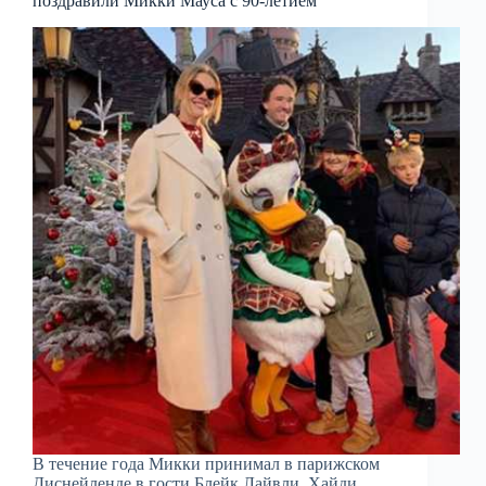
поздравили Микки Мауса с 90-летием
В течение года Микки принимал в парижском
Диснейленде в гости Блейк Лайвли, Хайди