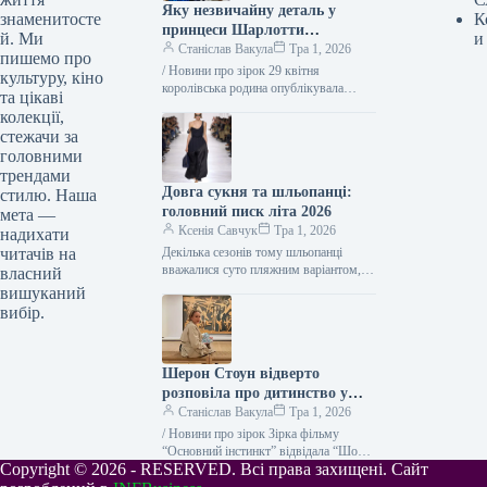
Яку незвичайну деталь у
знаменитосте
К
принцеси Шарлотти
й. Ми
и
шанувальники помітили на
Станіслав Вакула
Тра 1, 2026
пишемо про
новому портреті
/ Новини про зірок 29 квітня
культуру, кіно
королівська родина опублікувала
та цікаві
новий портрет на честь річниці весілля
колекції,
Кейт та Вільяма. Принцеса
стежачи за
Шарлотта…
головними
трендами
Довга сукня та шльопанці:
стилю. Наша
головний писк літа 2026
мета —
Ксенія Савчук
Тра 1, 2026
надихати
читачів на
Декілька сезонів тому шльопанці
вважалися суто пляжним варіантом,
власний
але згодом завоювали місце у
вишуканий
міському гардеробі і навіть на
вибір.
червоних хідниках.…
Шерон Стоун відверто
розповіла про дитинство у
злиднях
Станіслав Вакула
Тра 1, 2026
/ Новини про зірок Зірка фільму
“Основний інстинкт” відвідала “Шоу
Copyright © 2026 - RESERVED. Всі права захищені. Сайт
Дрю Беррімор”, де дала свіже
інтерв'ю. Шерон Стоун не раз…