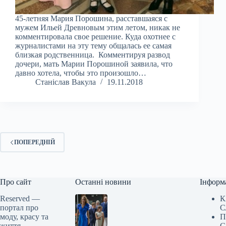
45-летняя Мария Порошина, расставшаяся с
мужем Ильей Древновым этим летом, никак не
комментировала свое решение. Куда охотнее с
журналистами на эту тему общалась ее самая
близкая родственница. Комментируя развод
дочери, мать Марии Порошиной заявила, что
давно хотела, чтобы это произошло…
Станіслав Вакула
19.11.2018
ПОПЕРЕДНІЙ
Про сайт
Останні новини
Інформ
Reserved —
К
портал про
С
моду, красу та
П
життя
С