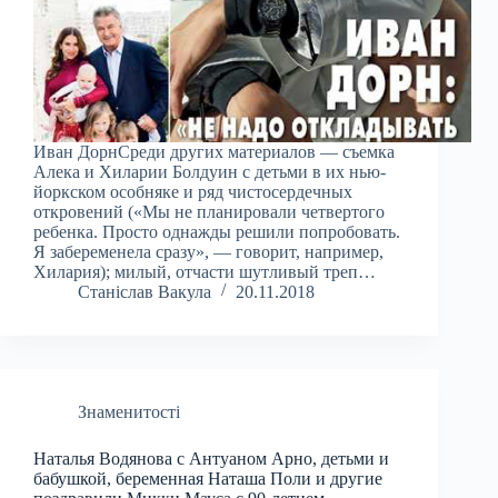
Иван ДорнСреди других материалов — съемка
Алека и Хиларии Болдуин с детьми в их нью-
йоркском особняке и ряд чистосердечных
откровений («Мы не планировали четвертого
ребенка. Просто однажды решили попробовать.
Я забеременела сразу», — говорит, например,
Хилария); милый, отчасти шутливый треп…
Станіслав Вакула
20.11.2018
Знаменитості
Наталья Водянова с Антуаном Арно, детьми и
бабушкой, беременная Наташа Поли и другие