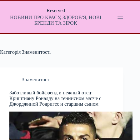
Перейти
до
Reserved
вмісту
НОВИНИ ПРО КРАСУ, ЗДОРОВ'Я, НОВІ
БРЕНДИ ТА ЗІРОК
Категорія
Знаменитості
Знаменитості
Заботливый бойфренд и нежный отец:
Криштиану Роналду на теннисном матче с
Джорджиной Родригес и старшим сыном