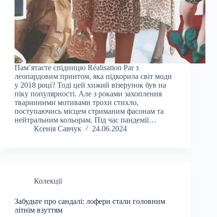
Пам’ятаєте спідницю Réalisation Par з
леопардовим принтом, яка підкорила світ моди
у 2018 році? Тоді цей хижий візерунок був на
піку популярності. Але з роками захоплення
тваринними мотивами трохи стихло,
поступаючись місцем стриманим фасонам та
нейтральним кольорам. Під час пандемії…
Ксенія Савчук
24.06.2024
Колекції
Забудьте про сандалі: лофери стали головним
літнім взуттям