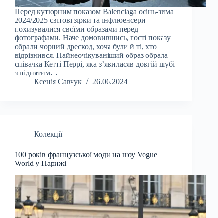
Перед кутюрним показом Balenciaga осінь-зима
2024/2025 світові зірки та інфлюенсери
похизувалися своїми образами перед
фотографами. Наче домовившись, гості показу
обрали чорний дрескод, хоча були й ті, хто
відрізнився. Найнеочікуваніший образ обрала
співачка Кетті Перрі, яка з’явиласяв довгій шубі
з піднятим…
Ксенія Савчук
26.06.2024
Колекції
100 років французської моди на шоу Vogue
World у Парижі