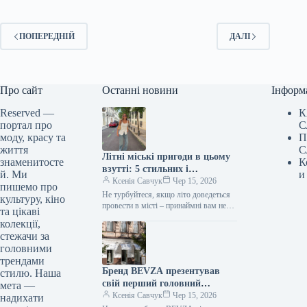
ПОПЕРЕДНІЙ
ДАЛІ
Про сайт
Останні новини
Інформ
Reserved —
К
портал про
С
моду, красу та
П
життя
С
Літні міські пригоди в цьому
знаменитосте
К
взутті: 5 стильних і
й. Ми
и
комфортних моделей
Ксенія Савчук
Чер 15, 2026
пишемо про
Не турбуйтеся, якщо літо доведеться
культуру, кіно
провести в місті – принаймні вам не
та цікаві
доведеться обмежуватися двома
колекції,
парами взуття, які потрібно
стежачи за
вмістити…
головними
трендами
Бренд BEVZA презентував
стилю. Наша
свій перший головний
мета —
магазин у Києві
Ксенія Савчук
Чер 15, 2026
надихати