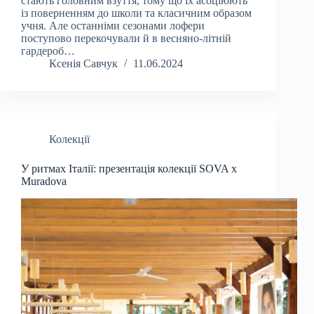
стають головним взуття, тому що їх асоціюють
із поверненням до школи та класичним образом
учня. Але останніми сезонами лофери
поступово перекочували й в весняно-літній
гардероб…
Ксенія Савчук
11.06.2024
Колекції
У ритмах Італії: презентація колекції SOVA x
Muradova