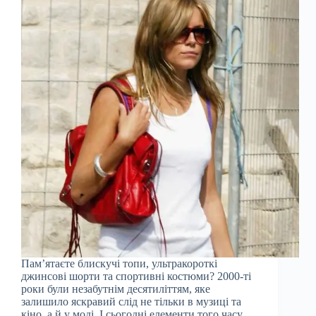
Пам’ятаєте блискучі топи, ультракороткі
джинсові шорти та спортивні костюми? 2000-ті
роки були незабутнім десятиліттям, яке
залишило яскравий слід не тільки в музиці та
кіно, а й у моді. І сьогодні елементи того часу